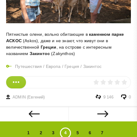
Пятнистые олени, вольно обитающие в
каменном парке
АСКОС
(Askos), даже и не знают, что живут они в
величественной
Греции
, на острове с интересным
названием
Закинтос
(Zakynthos)
Путешествия
/
Европа
/
Греция
/
Закинтос
ADMIN (Евгений)
9 146
0
1
2
3
4
5
6
7