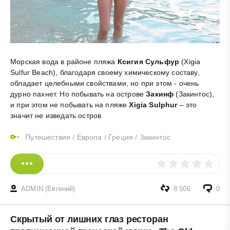
Морская вода в районе пляжа
Ксигия Сульфур
(Xigia
Sulfur Beach), благодаря своему химическому составу,
обладает целебными свойствами, но при этом - очень
дурно пахнет. Но побывать на острове
Закинф
(Закинтос),
и при этом не побывать на пляже
Xigia Sulphur
– это
значит не изведать остров
Путешествия
/
Европа
/
Греция
/
Закинтос
ADMIN (Евгений)
8 506
0
Скрытый от лишних глаз ресторан