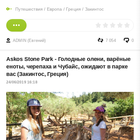
Путешествия
/
Европа
/
Греция
/
Закинтос
ADMIN (Евгений)
7 054
0
Askos Stone Park - Голодные олени, варёные
еноты, черепаха и Чубайс, ожидают в парке
вас (Закинтос, Греция)
24/06/2019 16:18