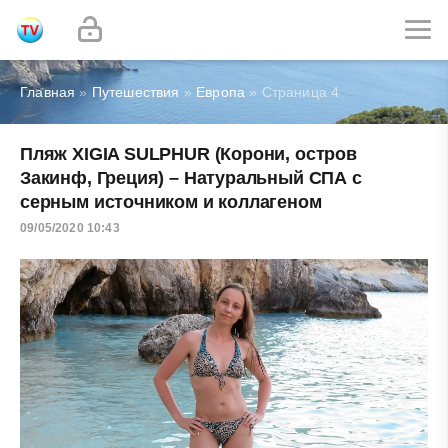
Главная
»
Путешествия
»
Европа
» Страница 4
Пляж XIGIA SULPHUR (Корони, остров
Закинф, Греция) – Натуральный СПА с
серным источником и коллагеном
09/05/2020 10:43