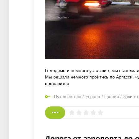
Голодные и немного уставшие, мы выползли 
Мы решили немного пройтись по Аргасси, чут
понравится
Путешествия
/
Европа
/
Греция
/
Закинт
Дорога от аэропорта до о