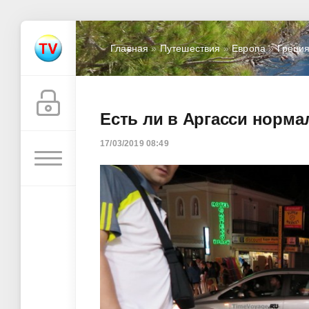
Главная
»
Путешествия
»
Европа
»
Греци
Есть ли в Аргасси норм
17/03/2019 08:49