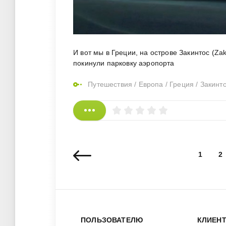
И вот мы в Греции, на острове Закинтос (Za
покинули парковку аэропорта
Путешествия
/
Европа
/
Греция
/
Закинт
1
2
ПОЛЬЗОВАТЕЛЮ
КЛИЕН