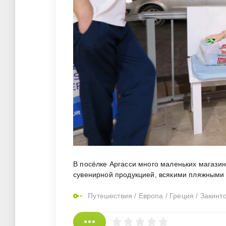
В посёлке Аргасси много маленьких магазинч
сувенирной продукцией, всякими пляжными 
Путешествия
/
Европа
/
Греция
/
Закинт