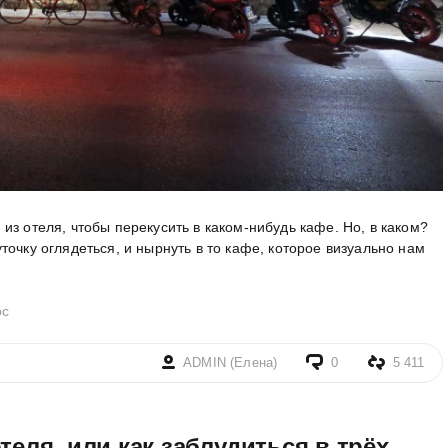
из отеля, чтобы перекусить в каком-нибудь кафе. Но, в каком?
очку оглядеться, и нырнуть в то кафе, которое визуально нам
ос
ADMIN (Елена)
0
5 411
теля, или как заблудиться в трёх