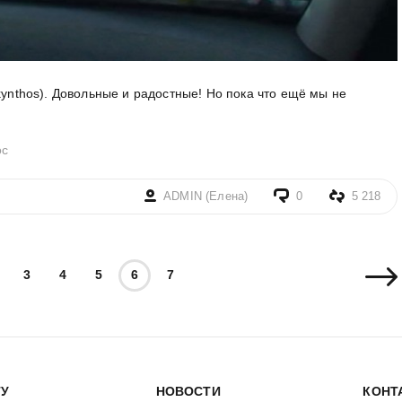
kynthos). Довольные и радостные! Но пока что ещё мы не
ос
ADMIN (Елена)
0
5 218
3
4
5
6
7
ТУ
НОВОСТИ
КОНТ